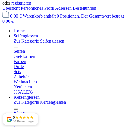
oder
registrieren
Übersicht
Persönliches Profil
Adressen
Bestellungen
0,00 €
Warenkorb enthält 0 Positionen. Der Gesamtwert beträgt
0,00 €.
Home
Seifengiessen
Zur Kategorie Seifengiessen
Seifen
Gießformen
Farben
Düfte
Sets
Zubehör
Weihnachten
Neuheiten
%SALE%
Kerzengiessen
Zur Kategorie Kerzengiessen
Wachs
5
Gießformen
44 Bewertungen
Dochte